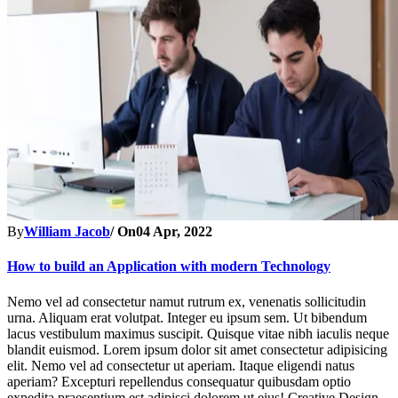
By
William Jacob
/ On
04 Apr, 2022
How to build an Application with modern Technology
Nemo vel ad consectetur namut rutrum ex, venenatis sollicitudin
urna. Aliquam erat volutpat. Integer eu ipsum sem. Ut bibendum
lacus vestibulum maximus suscipit. Quisque vitae nibh iaculis neque
blandit euismod. Lorem ipsum dolor sit amet consectetur adipisicing
elit. Nemo vel ad consectetur ut aperiam. Itaque eligendi natus
aperiam? Excepturi repellendus consequatur quibusdam optio
expedita praesentium est adipisci dolorem ut eius! Creative Design