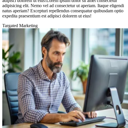
adipisci dolorem ut eius!Lorem ipsum dolor sit amet consectetur
adipisicing elit. Nemo vel ad consectetur ut aperiam. Itaque eligendi
natus aperiam? Excepturi repellendus consequatur quibusdam optio
expedita praesentium est adipisci dolorem ut eius!
Targated Marketing