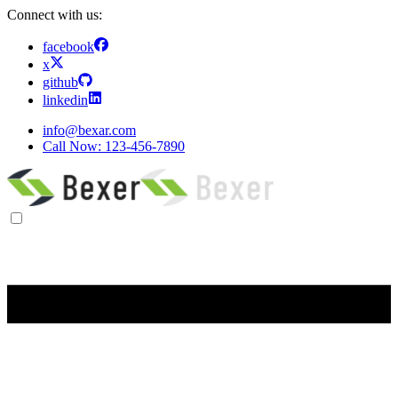
Connect with us:
facebook
x
github
linkedin
info@bexar.com
Call Now:
123-456-7890