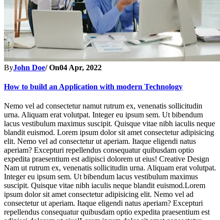
By
John Doe
/ On
04 Apr, 2022
How to build an Application with modern Technology
Nemo vel ad consectetur namut rutrum ex, venenatis sollicitudin
urna. Aliquam erat volutpat. Integer eu ipsum sem. Ut bibendum
lacus vestibulum maximus suscipit. Quisque vitae nibh iaculis neque
blandit euismod. Lorem ipsum dolor sit amet consectetur adipisicing
elit. Nemo vel ad consectetur ut aperiam. Itaque eligendi natus
aperiam? Excepturi repellendus consequatur quibusdam optio
expedita praesentium est adipisci dolorem ut eius! Creative Design
Nam ut rutrum ex, venenatis sollicitudin urna. Aliquam erat volutpat.
Integer eu ipsum sem. Ut bibendum lacus vestibulum maximus
suscipit. Quisque vitae nibh iaculis neque blandit euismod.Lorem
ipsum dolor sit amet consectetur adipisicing elit. Nemo vel ad
consectetur ut aperiam. Itaque eligendi natus aperiam? Excepturi
repellendus consequatur quibusdam optio expedita praesentium est