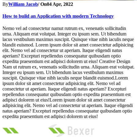
By
William Jacob
/ On
04 Apr, 2022
How to build an Application with modern Technology
Nemo vel ad consectetur namut rutrum ex, venenatis sollicitudin
urna. Aliquam erat volutpat. Integer eu ipsum sem. Ut bibendum
lacus vestibulum maximus suscipit. Quisque vitae nibh iaculis neque
blandit euismod. Lorem ipsum dolor sit amet consectetur adipisicing
elit. Nemo vel ad consectetur ut aperiam. Itaque eligendi natus
aperiam? Excepturi repellendus consequatur quibusdam optio
expedita praesentium est adipisci dolorem ut eius! Creative Design
Nam ut rutrum ex, venenatis sollicitudin urna. Aliquam erat volutpat.
Integer eu ipsum sem. Ut bibendum lacus vestibulum maximus
suscipit. Quisque vitae nibh iaculis neque blandit euismod.Lorem
ipsum dolor sit amet consectetur adipisicing elit. Nemo vel ad
consectetur ut aperiam. Itaque eligendi natus aperiam? Excepturi
repellendus consequatur quibusdam optio expedita praesentium est
adipisci dolorem ut eius!Lorem ipsum dolor sit amet consectetur
adipisicing elit. Nemo vel ad consectetur ut aperiam. Itaque eligendi
natus aperiam? Excepturi repellendus consequatur quibusdam optio
expedita praesentium est adipisci dolorem ut eius!