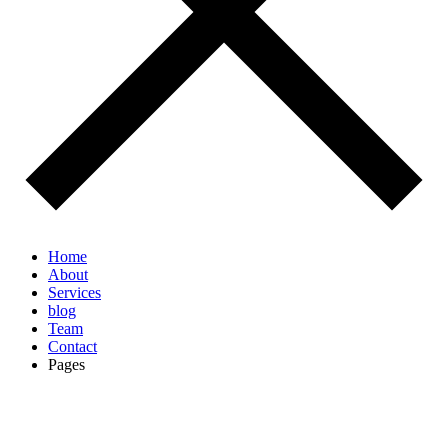
Home
About
Services
blog
Team
Contact
Pages