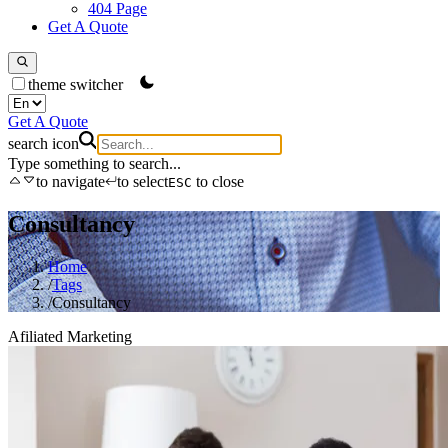
404 Page
Get A Quote
theme switcher
Get A Quote
search icon
Type something to search...
to navigate
to select
to close
ESC
Consultancy
Home
/
Tags
/
Consultancy
Afiliated Marketing