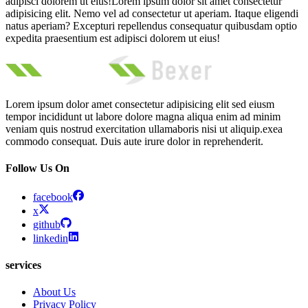
adipisci dolorem ut eius!Lorem ipsum dolor sit amet consectetur
adipisicing elit. Nemo vel ad consectetur ut aperiam. Itaque eligendi
natus aperiam? Excepturi repellendus consequatur quibusdam optio
expedita praesentium est adipisci dolorem ut eius!
Lorem ipsum dolor amet consectetur adipisicing elit sed eiusm
tempor incididunt ut labore dolore magna aliqua enim ad minim
veniam quis nostrud exercitation ullamaboris nisi ut aliquip.exea
commodo consequat. Duis aute irure dolor in reprehenderit.
Follow Us On
facebook
x
github
linkedin
services
About Us
Privacy Policy