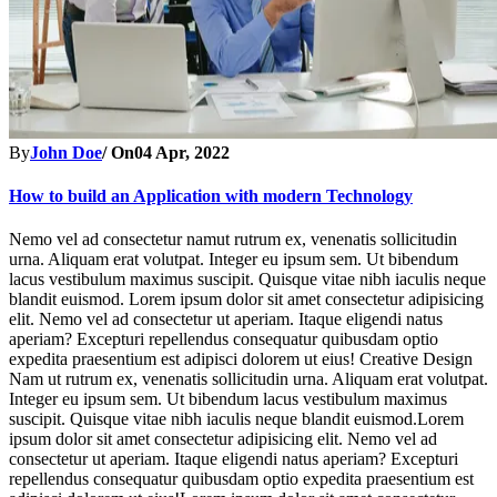
By
John Doe
/ On
04 Apr, 2022
How to build an Application with modern Technology
Nemo vel ad consectetur namut rutrum ex, venenatis sollicitudin
urna. Aliquam erat volutpat. Integer eu ipsum sem. Ut bibendum
lacus vestibulum maximus suscipit. Quisque vitae nibh iaculis neque
blandit euismod. Lorem ipsum dolor sit amet consectetur adipisicing
elit. Nemo vel ad consectetur ut aperiam. Itaque eligendi natus
aperiam? Excepturi repellendus consequatur quibusdam optio
expedita praesentium est adipisci dolorem ut eius! Creative Design
Nam ut rutrum ex, venenatis sollicitudin urna. Aliquam erat volutpat.
Integer eu ipsum sem. Ut bibendum lacus vestibulum maximus
suscipit. Quisque vitae nibh iaculis neque blandit euismod.Lorem
ipsum dolor sit amet consectetur adipisicing elit. Nemo vel ad
consectetur ut aperiam. Itaque eligendi natus aperiam? Excepturi
repellendus consequatur quibusdam optio expedita praesentium est