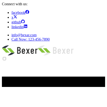
Connect with us:
facebook
x
github
linkedin
info@bexar.com
Call Now:
123-456-7890