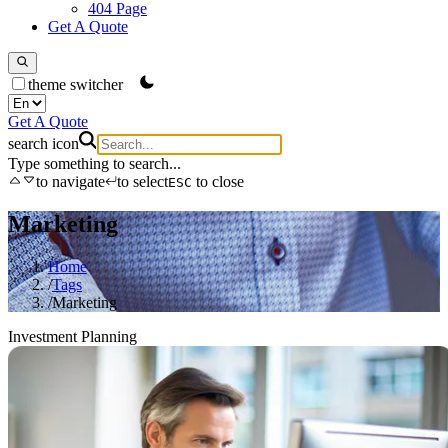
404 Page
Get A Quote
theme switcher
Get A Quote
search icon
Type something to search...
to navigate
to select
to close
ESC
Marketing
Home
/
Tags
/
Marketing
Investment Planning