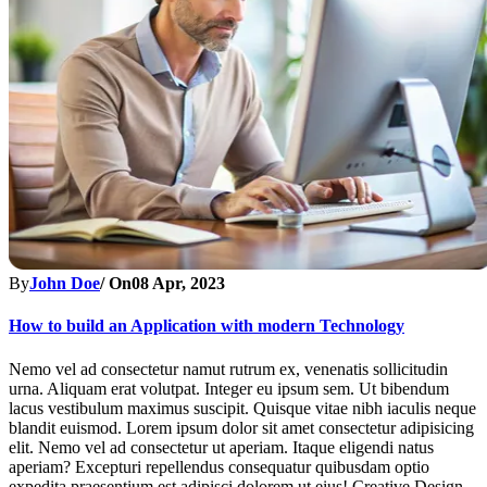
By
John Doe
/ On
08 Apr, 2023
How to build an Application with modern Technology
Nemo vel ad consectetur namut rutrum ex, venenatis sollicitudin
urna. Aliquam erat volutpat. Integer eu ipsum sem. Ut bibendum
lacus vestibulum maximus suscipit. Quisque vitae nibh iaculis neque
blandit euismod. Lorem ipsum dolor sit amet consectetur adipisicing
elit. Nemo vel ad consectetur ut aperiam. Itaque eligendi natus
aperiam? Excepturi repellendus consequatur quibusdam optio
expedita praesentium est adipisci dolorem ut eius! Creative Design