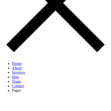
Home
About
Services
blog
Team
Contact
Pages